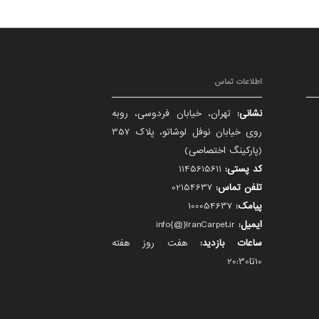
اطلاعات تماس
نشانی:
تهران، خیابان فردوسی، روبه
روی خیابان نوفل لوشاتو، پلاک 357
(پارکینگ اختصاصی)
کد پستی:
1145615611
تلفن تماس:
02154637
پیامک:
100054637
ایمیل:
info{@}IranCarpet.ir
ساعات بازدید:
هفت روز هفته
10تا20:30