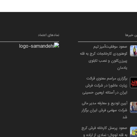
ن خبرها
نمادهای اعتماد
صعود موفقیت‌آمیز تیم
کوهنوردی کارخانجات کرج به قله
پیرزن‌کلون و نصب تابلوی
یادمان
برگزاری مراسم معنوی قرائت
زیارت عاشورا در شرکت فرش
ایران در آستانه اربعین حسینی
آیین تودیع و معارفه مدیر مالی
شرکت سهامی فرش ایران برگزار
شد
صعود پرسنل کارخانه فرش کرج
به قله توچال؛ نمادی از اراده و