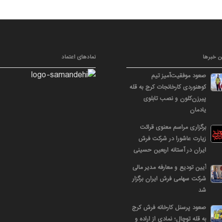
ن خبرها
نمادهای اعتماد
صعود موفقیت‌آمیز تیم
کوهنوردی کارخانجات کرج به قله
پیرزن‌کلون و نصب تابلوی
یادمان
برگزاری مراسم معنوی قرائت
زیارت عاشورا در شرکت فرش
ایران در آستانه اربعین حسینی
آیین تودیع و معارفه مدیر مالی
شرکت سهامی فرش ایران برگزار
شد
صعود پرسنل کارخانه فرش کرج
به قله توچال؛ نمادی از اراده و