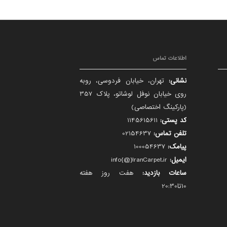
اطلاعات تماس
نشانی:
تهران، خیابان فردوسی، روبه
روی خیابان نوفل لوشاتو، پلاک 357
(پارکینگ اختصاصی)
کد پستی:
1145615611
تلفن تماس:
02154637
پیامک:
100054637
ایمیل:
info{@}IranCarpet.ir
ساعات بازدید:
هفت روز هفته
10تا20:30