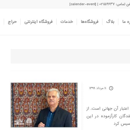
اس: 02154637 | [calender-event]
ه ما
بلاگ
فروشگاه‌ها
خدمات
فروشگاه اینترنتی
حراج
۱۱ مرداد ۱۳۹۹
د و شهرت و اعتبار آن جهانی است. از
دگان کارآزموده در این
اسیس کرد