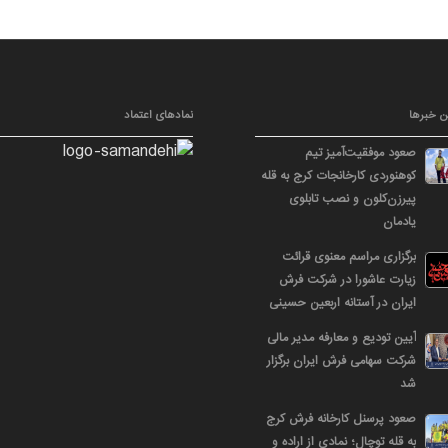
ن خبرها
نمادهای اعتماد
صعود موفقیت‌آمیز تیم
کوهنوردی کارخانجات کرج به قله
پیرزن‌کلون و نصب تابلوی
یادمان
برگزاری مراسم معنوی قرائت
زیارت عاشورا در شرکت فرش
ایران در آستانه اربعین حسینی
آیین تودیع و معارفه مدیر مالی
شرکت سهامی فرش ایران برگزار
شد
صعود پرسنل کارخانه فرش کرج
به قله توچال؛ نمادی از اراده و