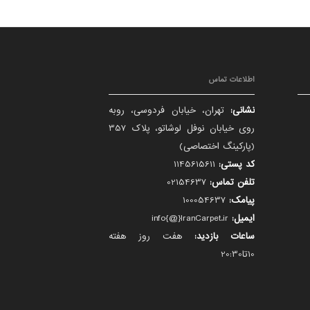
اطلاعات تماس
نشانی:
تهران، خیابان فردوسی، روبه
روی خیابان نوفل لوشاتو، پلاک 357
(پارکینگ اختصاصی)
کد پستی:
1145615611
تلفن تماس:
02154637
پیامک:
100054637
ایمیل:
info{@}IranCarpet.ir
ساعات بازدید:
هفت روز هفته
10تا20:30