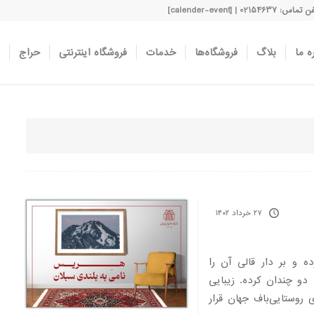
اس: 02154637 | [calender-event]
ه ما
بلاگ
فروشگاه‌ها
خدمات
فروشگاه اینترنتی
حراج
۲۷ خرداد ۱۴۰۲
 و بر دار قالی آن را
ا دو چندان کرده. زیبایی
 روستایی‌باف جهان قرار