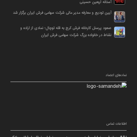
آستانه اربعین حسینی
آیین تودیع و معارفه مدیر مالی شرکت سهامی فرش ایران برگزار شد
صعود پرسنل کارخانه فرش کرج به قله توچال؛ نمادی از اراده و
نشاط در خانواده بزرگ شرکت سهامی فرش ایران
نمادهای اعتماد
اطلاعات تماس