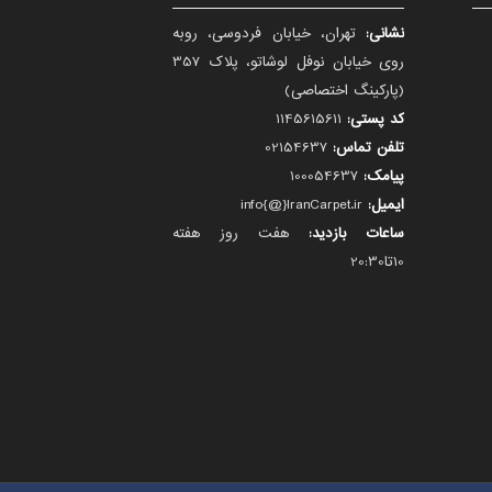
نشانی:
تهران، خیابان فردوسی، روبه
روی خیابان نوفل لوشاتو، پلاک 357
(پارکینگ اختصاصی)
کد پستی:
1145615611
تلفن تماس:
02154637
پیامک:
100054637
ایمیل:
info{@}IranCarpet.ir
ساعات بازدید:
هفت روز هفته
10تا20:30