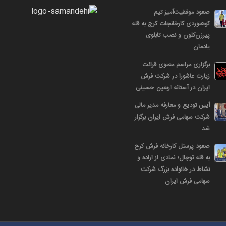
صعود موفقیت‌آمیز تیم
کوهنوردی کارخانجات کرج به قله
پیرزن‌کلون و نصب تابلوی
یادمان
برگزاری مراسم معنوی قرائت
زیارت عاشورا در شرکت فرش
ایران در آستانه اربعین حسینی
آیین تودیع و معارفه مدیر مالی
شرکت سهامی فرش ایران برگزار
شد
صعود پرسنل کارخانه فرش کرج
به قله توچال؛ نمادی از اراده و
نشاط در خانواده بزرگ شرکت
سهامی فرش ایران