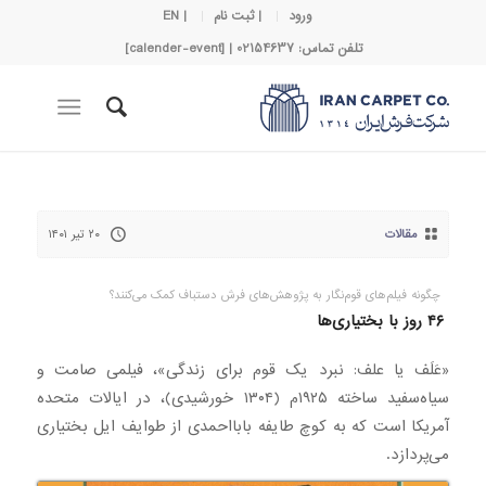
ورود
| ثبت نام
| EN
تلفن تماس: 02154637 | [calender-event]
مقالات
۲۰ تیر ۱۴۰۱
چگونه فیلم‌های قوم‌نگار به پژوهش‌های فرش دستباف کمک می‌کنند؟
۴۶ روز با بختیاری‌ها
«عَلَف یا علف: نبرد یک قوم برای زندگی»، فیلمی صامت و
سیاه‌سفید ساخته ۱۹۲۵م (۱۳۰۴ خورشیدی)، در ایالات متحده
آمریکا است که به کوچ طایفه بابااحمدی از طوایف ایل بختیاری
می‌پردازد.