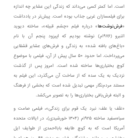
است. اما کمتر کسی می‌داند که زندگی این عشایر چه اندازه
برای فیلمسازان غربی جذاب بوده است. پیش‌تر در یادداشت
«
فرش‌نوشت‌ها
» درباره فیلم «چشم قبیله»، ساخته دیوید
اتنبرو (۱۹۷۶م) نوشته بودیم که اپیزود پنجم آن با نام
«باغ‌های بافته شده» به زندگی و فرش‌های عشایر قشقایی
می‌پرداخت. اما حدود ۵۰ سال پیش از آن، فیلمی با موضوع
کوچ بختیاری‌ها ساخته شده است. امروز پس از گذشت
نزدیک به یک سده که از ساخت آن می‌گذرد، این فیلم به
مستند مردم‌نگار مهمی تبدیل شده است که بخشی از فرهنگ
و البته فرش‌بافی بختیاری‌ها را به تصویر می‌کشد.
«عَلَف یا علف: نبرد یک قوم برای زندگی»، فیلمی صامت و
سیاه‌سفید ساخته ۱۹۲۵م (۱۳۰۴ خورشیدی)، در ایالات متحده
آمریکا است که به کوچ طایفه بابااحمدی از طوایف ایل
بختیاری می‌پردازد. سازندگان فیلم به مدت ۴۶ روز همراه با