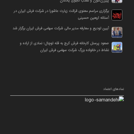
پیرزن‌کلون و نصب تابلوی یادمان
برگزاری مراسم معنوی قرائت زیارت عاشورا در شرکت فرش ایران در
آستانه اربعین حسینی
آیین تودیع و معارفه مدیر مالی شرکت سهامی فرش ایران برگزار شد
صعود پرسنل کارخانه فرش کرج به قله توچال؛ نمادی از اراده و
نشاط در خانواده بزرگ شرکت سهامی فرش ایران
نمادهای اعتماد