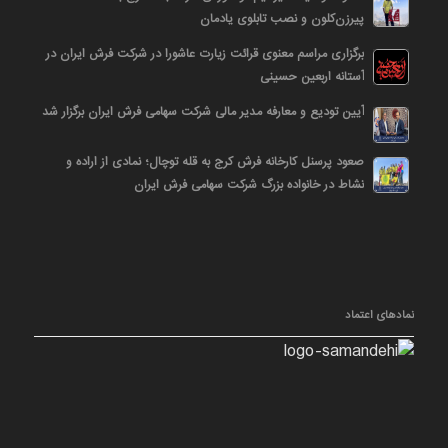
پیرزن‌کلون و نصب تابلوی یادمان
برگزاری مراسم معنوی قرائت زیارت عاشورا در شرکت فرش ایران در
آستانه اربعین حسینی
آیین تودیع و معارفه مدیر مالی شرکت سهامی فرش ایران برگزار شد
صعود پرسنل کارخانه فرش کرج به قله توچال؛ نمادی از اراده و
نشاط در خانواده بزرگ شرکت سهامی فرش ایران
نمادهای اعتماد