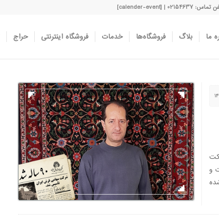
اس: 02154637 | [calender-event]
ه ما
بلاگ
فروشگاه‌ها
خدمات
فروشگاه اینترنتی
حراج
کت
 و
ده