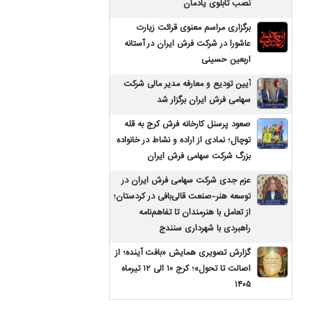
نصب تابلوی یادمان
برگزاری مراسم معنوی قرائت زیارت
عاشورا در شرکت فرش ایران در آستانه
اربعین حسینی
آیین تودیع و معارفه مدیر مالی شرکت
سهامی فرش ایران برگزار شد
صعود پرسنل کارخانه فرش کرج به قله
توچال؛ نمادی از اراده و نشاط در خانواده
بزرگ شرکت سهامی فرش ایران
عزم جدی شرکت سهامی فرش ایران در
توسعه هنر-صنعت قالی‌بافی در کردستان؛
از تعامل با هنرمندان تا تفاهم‌نامه
راهبردی با شهرداری سنندج
گزارش تصویری همایش «بافت آینده؛ از
اصالت تا تحول»؛ کرج ۱۰ الی ۱۲ تیرماه
۱۴۰۵