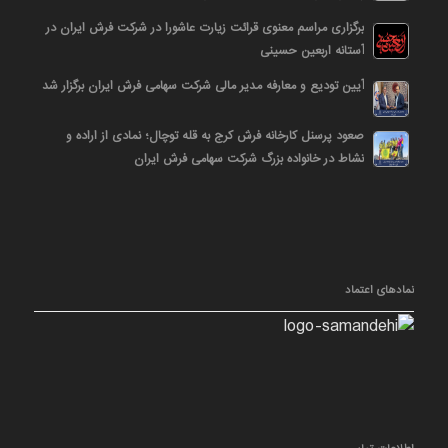
برگزاری مراسم معنوی قرائت زیارت عاشورا در شرکت فرش ایران در
آستانه اربعین حسینی
آیین تودیع و معارفه مدیر مالی شرکت سهامی فرش ایران برگزار شد
صعود پرسنل کارخانه فرش کرج به قله توچال؛ نمادی از اراده و
نشاط در خانواده بزرگ شرکت سهامی فرش ایران
نمادهای اعتماد