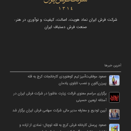
شرکت فرش ایران نماد هویت، اصالت، کیفیت و نوآوری در هنر-
صنعت فرش دستباف ایران
آخرین خبرها
صعود موفقیت‌آمیز تیم کوهنوردی کارخانجات کرج به قله
پیرزن‌کلون و نصب تابلوی یادمان
برگزاری مراسم معنوی قرائت زیارت عاشورا در شرکت فرش ایران در
آستانه اربعین حسینی
آیین تودیع و معارفه مدیر مالی شرکت سهامی فرش ایران برگزار شد
صعود پرسنل کارخانه فرش کرج به قله توچال؛ نمادی از اراده و