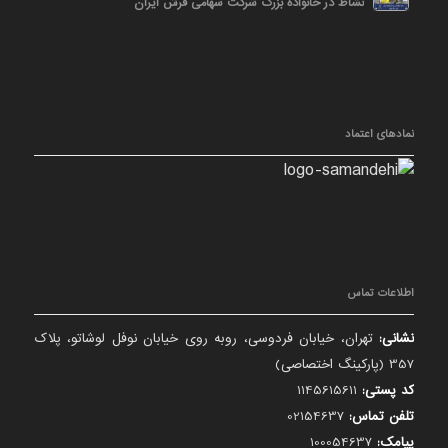
نشاط در خانواده بزرگ شرکت سهامی فرش ایران
نمادهای اعتماد
اطلاعات تماس
نشانی:
تهران، خیابان فردوسی، روبه روی خیابان نوفل لوشاتو، پلاک
357 (پارکینگ اختصاصی)
کد پستی:
1145615611
تلفن تماس:
02154637
پیامک:
100054637