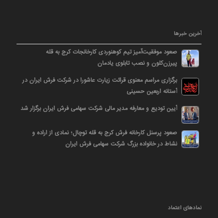
آخرین خبرها
صعود موفقیت‌آمیز تیم کوهنوردی کارخانجات کرج به قله
پیرزن‌کلون و نصب تابلوی یادمان
برگزاری مراسم معنوی قرائت زیارت عاشورا در شرکت فرش ایران در
آستانه اربعین حسینی
آیین تودیع و معارفه مدیر مالی شرکت سهامی فرش ایران برگزار شد
صعود پرسنل کارخانه فرش کرج به قله توچال؛ نمادی از اراده و
نشاط در خانواده بزرگ شرکت سهامی فرش ایران
نمادهای اعتماد