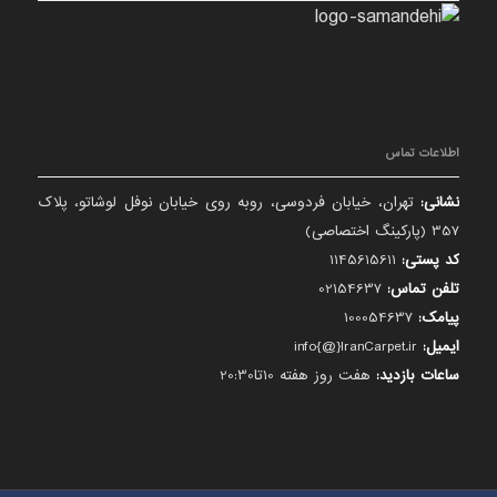
اطلاعات تماس
نشانی:
تهران، خیابان فردوسی، روبه روی خیابان نوفل لوشاتو، پلاک
357 (پارکینگ اختصاصی)
کد پستی:
1145615611
تلفن تماس:
02154637
پیامک:
100054637
ایمیل:
info{@}IranCarpet.ir
ساعات بازدید:
هفت روز هفته 10تا20:30