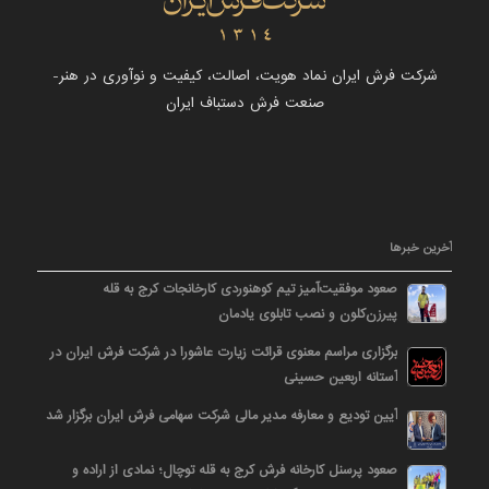
شرکت فرش ایران نماد هویت، اصالت، کیفیت و نوآوری در هنر-
صنعت فرش دستباف ایران
آخرین خبرها
صعود موفقیت‌آمیز تیم کوهنوردی کارخانجات کرج به قله
پیرزن‌کلون و نصب تابلوی یادمان
برگزاری مراسم معنوی قرائت زیارت عاشورا در شرکت فرش ایران در
آستانه اربعین حسینی
آیین تودیع و معارفه مدیر مالی شرکت سهامی فرش ایران برگزار شد
صعود پرسنل کارخانه فرش کرج به قله توچال؛ نمادی از اراده و