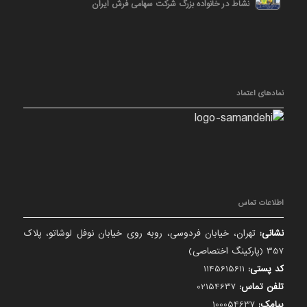
نشاط در خانواده بزرگ شرکت سهامی فرش ایران
نمادهای اعتماد
اطلاعات تماس
نشانی:
تهران، خیابان فردوسی، روبه روی خیابان نوفل لوشاتو، پلاک
357 (پارکینگ اختصاصی)
کد پستی:
1145615611
تلفن تماس:
02154637
پیامک:
100054637