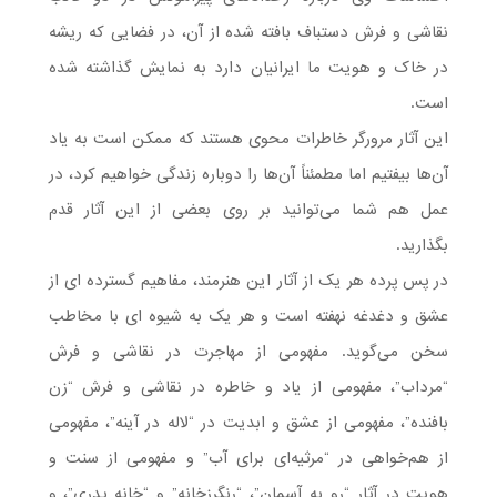
نقاشی و فرش دستباف بافته شده از آن، در فضایی که ریشه
در خاک و هویت ما ایرانیان دارد به نمایش گذاشته شده
است.
این آثار مرورگر خاطرات محوی هستند که ممکن است به یاد
آن‌ها بیفتیم اما مطمئناً آن‌ها را دوباره زندگی خواهیم کرد، در
عمل هم شما می‌توانید بر روی بعضی از این آثار قدم
بگذارید.
در پس پرده هر یک از آثار این هنرمند، مفاهیم گسترده ای از
عشق و دغدغه نهفته است و هر یک به شیوه ای با مخاطب
سخن می‌گوید. مفهومی از مهاجرت در نقاشی و فرش
“مرداب”، مفهومی از یاد و خاطره در نقاشی و فرش “زن
بافنده”، مفهومی از عشق و ابدیت در “لاله در آینه”، مفهومی
از هم‌خواهی در “مرثیه‌ای برای آب” و مفهومی از سنت و
هویت در آثار “رو به آسمان”، “رنگرزخانه” و “خانه پدری”، و