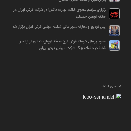
برگزاری مراسم معنوی قرائت زیارت عاشورا در شرکت فرش ایران در
آستانه اربعین حسینی
آیین تودیع و معارفه مدیر مالی شرکت سهامی فرش ایران برگزار شد
صعود پرسنل کارخانه فرش کرج به قله توچال؛ نمادی از اراده و
نشاط در خانواده بزرگ شرکت سهامی فرش ایران
نمادهای اعتماد