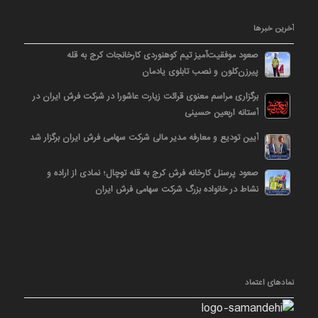
آخرین خبرها
صعود موفقیت‌آمیز تیم کوهنوردی کارخانجات کرج به قله
پیرزن‌کلون و نصب تابلوی یادمان
برگزاری مراسم معنوی قرائت زیارت عاشورا در شرکت فرش ایران در
آستانه اربعین حسینی
آیین تودیع و معارفه مدیر مالی شرکت سهامی فرش ایران برگزار شد
صعود پرسنل کارخانه فرش کرج به قله توچال؛ نمادی از اراده و
نشاط در خانواده بزرگ شرکت سهامی فرش ایران
نمادهای اعتماد