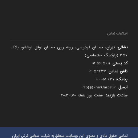
اطلاعات تماس
نشانی:
تهران، خیابان فردوسی، روبه روی خیابان نوفل لوشاتو، پلاک
357 (پارکینگ اختصاصی)
کد پستی:
1145615611
تلفن تماس:
02154637
پیامک:
100054637
ایمیل:
info{@}IranCarpet.ir
ساعات بازدید:
هفت روز هفته 10تا20:30
تمامی حقوق مادی و معنوی این وبسایت متعلق به شرکت سهامی فرش ایران