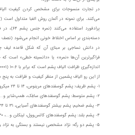
در تجارت منسوجات برای مشخص کردن کیفیت الیاف 
دسته‌بندی بر اساس اختلاط خونی انجام می‌شود (نصف 
در دانش نساجی بر مبنای آن که شکل قاعده لیف چ
فراگیر‌ترین آن‌ها «نمره» یا «دانسیته خطی» است که «
اندازه‌گیری ظرافت الیاف پشم است که برابر با ۶-۱۰ (۰/۰۰۰۰۰۱) یک متر بیان می‌شود.
از این رو الیاف پشمین از منظر کیفیت و ظرافت به پنج 
۱- پشم ظریف: پشم گوسفندهای مرینوس، ۱۴ تا ۲۴ میکرون؛
۲- پشم متوسط: پشم گوسفندهای سافِک، هَمپ‌شایر و…، ۲۴ تا ۳۲/۵ میکرون؛
۳- پشم ضخیم: پشم بیشتر گوسفندهای آسیایی، ۳۱ تا ۳۴ میکرون؛
۴- پشم بلند: پشم گوسفندهای کاتس‌وول، لینکلن و…، ۳۰ تا ۴۰ میکرون با بلندای ۱۲ تا ۴۰ سانتی‌متر؛
۵- پشم دو رگه: نژاد مشخصی نیستند و بستگی به نژاد والدین‌شان دارند، ۲۲ تا ۳۲ میکرون با بلندای ۶ تا ۱۷ سانتی‌متر.