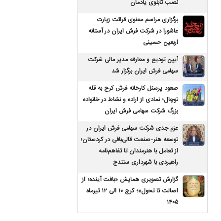
نصب تابلوی یادمان
برگزاری مراسم معنوی قرائت زیارت
عاشورا در شرکت فرش ایران در آستانه
اربعین حسینی
آیین تودیع و معارفه مدیر مالی شرکت
سهامی فرش ایران برگزار شد
صعود پرسنل کارخانه فرش کرج به قله
توچال؛ نمادی از اراده و نشاط در خانواده
بزرگ شرکت سهامی فرش ایران
عزم جدی شرکت سهامی فرش ایران در
توسعه هنر-صنعت قالی‌بافی در کردستان؛
از تعامل با هنرمندان تا تفاهم‌نامه
راهبردی با شهرداری سنندج
گزارش تصویری همایش «بافت آینده؛ از
اصالت تا تحول»؛ کرج ۱۰ الی ۱۲ تیرماه
۱۴۰۵