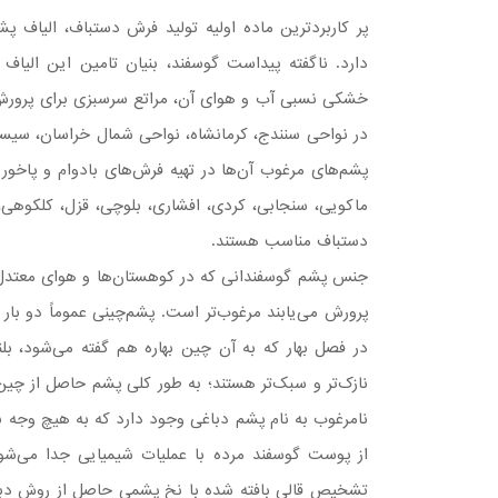
پر کاربردترین ماده اولیه تولید فرش دستباف، الیاف 
دارد. ناگفته پیداست گوسفند، بنیان تامین این الیاف
خشكی نسبی آب و هوای آن، مراتع سرسبزی برای پرورش دا
در نواحی سنندج، كرمانشاه، نواحی شمال خراسان، سیستا
پشم‌های مرغوب آن‌ها در تهیه فرش‌های بادوام و پاخور به
ماكویی، سنجابی، كردی، افشاری، بلوچی، قزل، كلكوهی، 
دستباف مناسب هستند.
جنس پشم گوسفندانی كه در كوهستان‌ها و هوای معتدل 
پرورش می‌یابند مرغوب‌تر است. پشم‌چینی عموماً دو بار
در فصل بهار که به آن چین بهاره هم گفته می‌شود، بلن
نازک‌تر و سبک‌تر هستند؛ به طور کلی پشم حاصل از چین 
نامرغوب به نام پشم دباغی وجود دارد که به هیچ وجه 
از پوست گوسفند مرده با عملیات شیمیایی جدا می‌شود
تشخیص قالی بافته شده با نخ پشمی حاصل از روش دبا