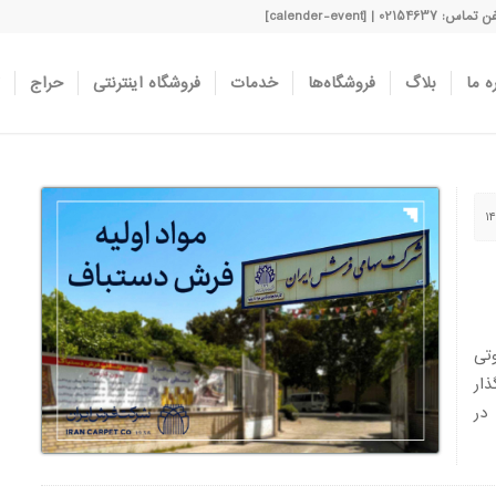
اس: 02154637 | [calender-event]
ه ما
بلاگ
فروشگاه‌ها
خدمات
فروشگاه اینترنتی
حراج
تی
ذار
در