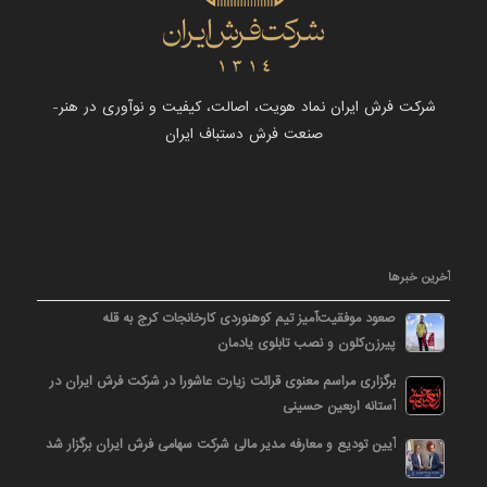
شرکت فرش ایران نماد هویت، اصالت، کیفیت و نوآوری در هنر-
صنعت فرش دستباف ایران
آخرین خبرها
صعود موفقیت‌آمیز تیم کوهنوردی کارخانجات کرج به قله
پیرزن‌کلون و نصب تابلوی یادمان
برگزاری مراسم معنوی قرائت زیارت عاشورا در شرکت فرش ایران در
آستانه اربعین حسینی
آیین تودیع و معارفه مدیر مالی شرکت سهامی فرش ایران برگزار شد