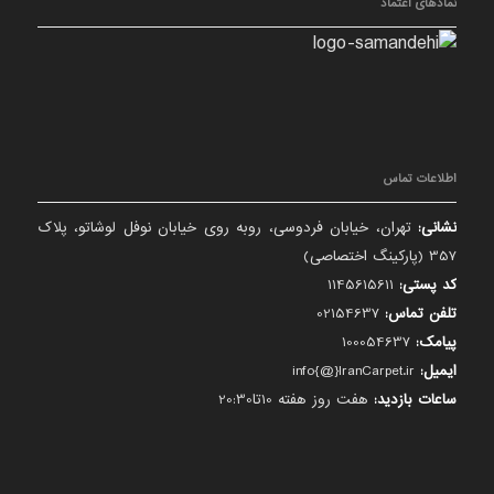
نمادهای اعتماد
اطلاعات تماس
نشانی:
تهران، خیابان فردوسی، روبه روی خیابان نوفل لوشاتو، پلاک
357 (پارکینگ اختصاصی)
کد پستی:
1145615611
تلفن تماس:
02154637
پیامک:
100054637
ایمیل:
info{@}IranCarpet.ir
ساعات بازدید:
هفت روز هفته 10تا20:30