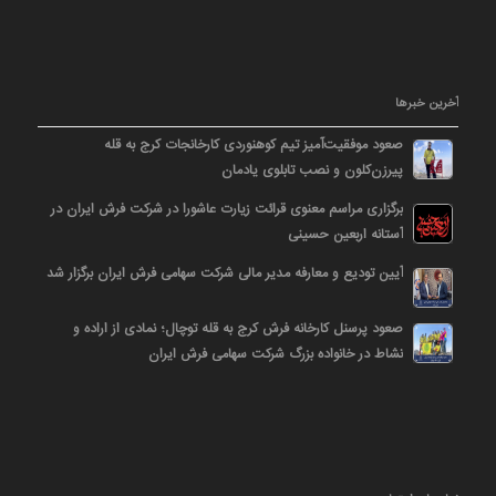
آخرین خبرها
صعود موفقیت‌آمیز تیم کوهنوردی کارخانجات کرج به قله
پیرزن‌کلون و نصب تابلوی یادمان
برگزاری مراسم معنوی قرائت زیارت عاشورا در شرکت فرش ایران در
آستانه اربعین حسینی
آیین تودیع و معارفه مدیر مالی شرکت سهامی فرش ایران برگزار شد
صعود پرسنل کارخانه فرش کرج به قله توچال؛ نمادی از اراده و
نشاط در خانواده بزرگ شرکت سهامی فرش ایران