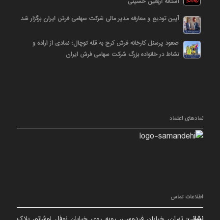
آستانه اربعین حسینی
آیین تودیع و معارفه مدیر مالی شرکت سهامی فرش ایران برگزار شد
صعود پرسنل کارخانه فرش کرج به قله توچال؛ نمادی از اراده و
نشاط در خانواده بزرگ شرکت سهامی فرش ایران
نمادهای اعتماد
اطلاعات تماس
نشانی:
تهران، خیابان فردوسی، روبه روی خیابان نوفل لوشاتو، پلاک