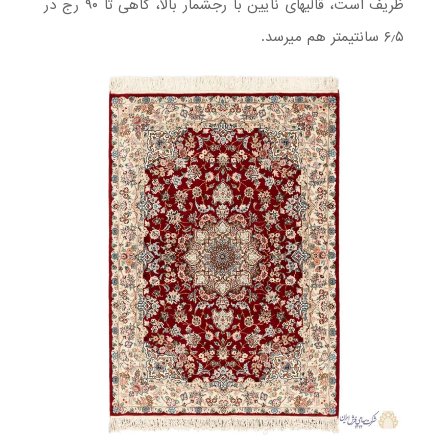
ظریف است، قالی­های نایین با رجشمار بالا، گاهی تا ۹۰ رج در
۶٫۵ سانتی­متر هم می­رسد.