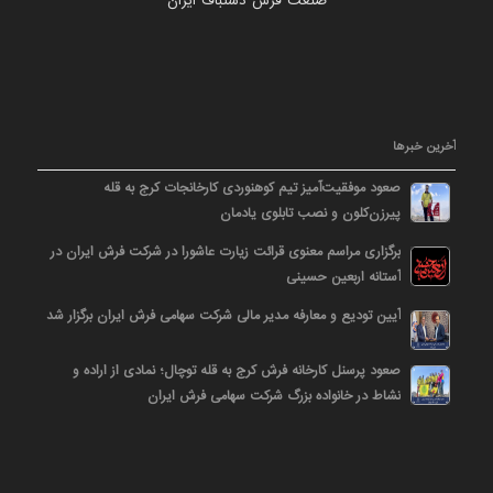
صنعت فرش دستباف ایران
آخرین خبرها
صعود موفقیت‌آمیز تیم کوهنوردی کارخانجات کرج به قله
پیرزن‌کلون و نصب تابلوی یادمان
برگزاری مراسم معنوی قرائت زیارت عاشورا در شرکت فرش ایران در
آستانه اربعین حسینی
آیین تودیع و معارفه مدیر مالی شرکت سهامی فرش ایران برگزار شد
صعود پرسنل کارخانه فرش کرج به قله توچال؛ نمادی از اراده و
نشاط در خانواده بزرگ شرکت سهامی فرش ایران