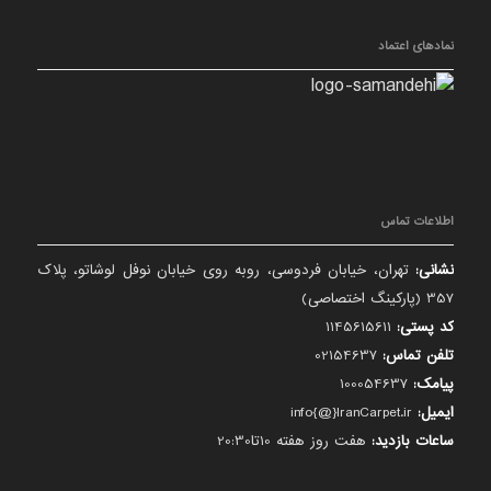
نمادهای اعتماد
اطلاعات تماس
نشانی:
تهران، خیابان فردوسی، روبه روی خیابان نوفل لوشاتو، پلاک
357 (پارکینگ اختصاصی)
کد پستی:
1145615611
تلفن تماس:
02154637
پیامک:
100054637
ایمیل:
info{@}IranCarpet.ir
ساعات بازدید:
هفت روز هفته 10تا20:30