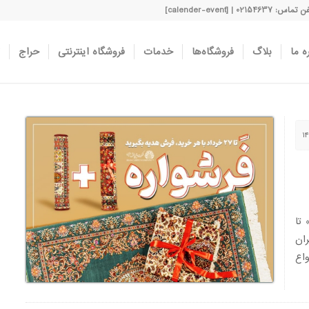
اس: 02154637 | [calender-event]
ه ما
بلاگ
فروشگاه‌ها
خدمات
فروشگاه اینترنتی
حراج
 ۲۷ خرداد ۱۴۰۱ در طرح فروش ویژه «فرشواره ۱+۱» تا
ان
شواره ۱+۱ از انواع