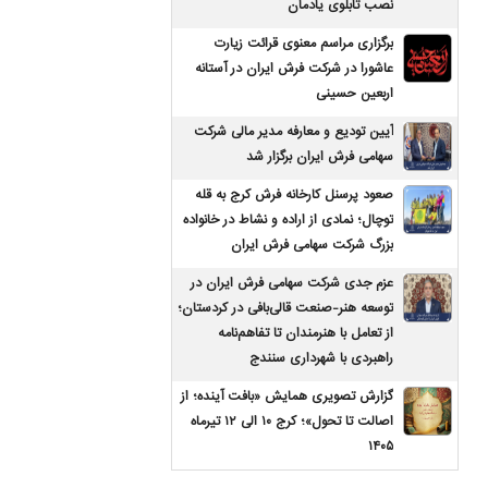
نصب تابلوی یادمان
برگزاری مراسم معنوی قرائت زیارت
عاشورا در شرکت فرش ایران در آستانه
اربعین حسینی
آیین تودیع و معارفه مدیر مالی شرکت
سهامی فرش ایران برگزار شد
صعود پرسنل کارخانه فرش کرج به قله
توچال؛ نمادی از اراده و نشاط در خانواده
بزرگ شرکت سهامی فرش ایران
عزم جدی شرکت سهامی فرش ایران در
توسعه هنر-صنعت قالی‌بافی در کردستان؛
از تعامل با هنرمندان تا تفاهم‌نامه
راهبردی با شهرداری سنندج
گزارش تصویری همایش «بافت آینده؛ از
اصالت تا تحول»؛ کرج ۱۰ الی ۱۲ تیرماه
۱۴۰۵