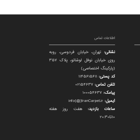
اطلاعات تماس
نشانی:
تهران، خیابان فردوسی، روبه
روی خیابان نوفل لوشاتو، پلاک 357
(پارکینگ اختصاصی)
کد پستی:
1145615611
تلفن تماس:
02154637
پیامک:
100054637
ایمیل:
info{@}IranCarpet.ir
ساعات بازدید:
هفت روز هفته
10تا20:30