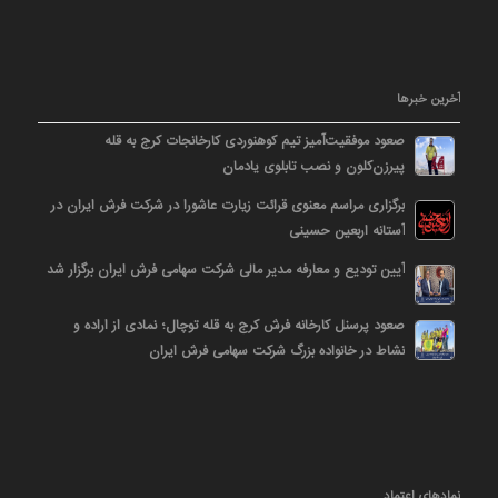
آخرین خبرها
صعود موفقیت‌آمیز تیم کوهنوردی کارخانجات کرج به قله
پیرزن‌کلون و نصب تابلوی یادمان
برگزاری مراسم معنوی قرائت زیارت عاشورا در شرکت فرش ایران در
آستانه اربعین حسینی
آیین تودیع و معارفه مدیر مالی شرکت سهامی فرش ایران برگزار شد
صعود پرسنل کارخانه فرش کرج به قله توچال؛ نمادی از اراده و
نشاط در خانواده بزرگ شرکت سهامی فرش ایران
نمادهای اعتماد