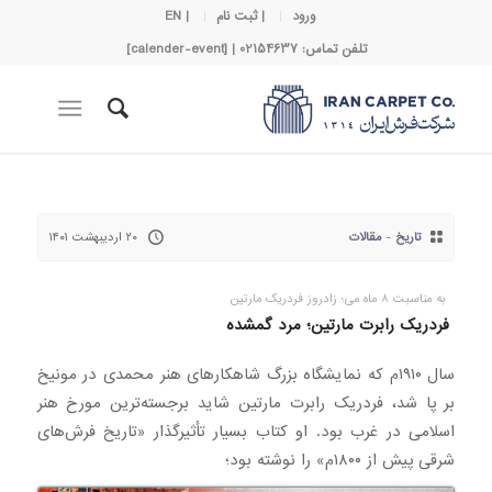
ورود
| ثبت نام
| EN
تلفن تماس: 02154637 | [calender-event]
تاریخ
-
مقالات
۲۰ اردیبهشت ۱۴۰۱
به مناسبت 8 ماه می؛ زادروز فردریک مارتین
فردریک رابرت مارتین؛ مرد گمشده
سال ۱۹۱۰م که نمایشگاه بزرگ شاهکارهای هنر محمدی در مونیخ
بر پا شد، فردریک رابرت مارتین شاید برجسته‌ترین مورخ هنر
اسلامی در غرب بود. او کتاب بسیار تأثیرگذار «تاریخ فرش‌های
شرقی پیش از ۱۸۰۰م» را نوشته بود؛