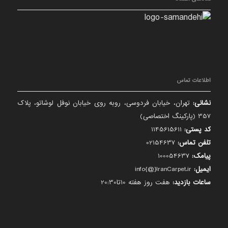
اطلاعات تماس
نشانی:
تهران، خیابان فردوسی، روبه روی خیابان نوفل لوشاتو، پلاک
357 (پارکینگ اختصاصی)
کد پستی:
1145615611
تلفن تماس:
02154637
پیامک:
100054637
ایمیل:
info{@}IranCarpet.ir
ساعات بازدید:
هفت روز هفته 10تا20:30