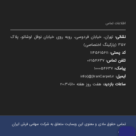
اطلاعات تماس
نشانی:
تهران، خیابان فردوسی، روبه روی خیابان نوفل لوشاتو، پلاک
357 (پارکینگ اختصاصی)
کد پستی:
1145615611
تلفن تماس:
02154637
پیامک:
100054637
ایمیل:
info{@}IranCarpet.ir
ساعات بازدید:
هفت روز هفته 10تا20:30
تمامی حقوق مادی و معنوی این وبسایت متعلق به شرکت سهامی فرش ایران
است