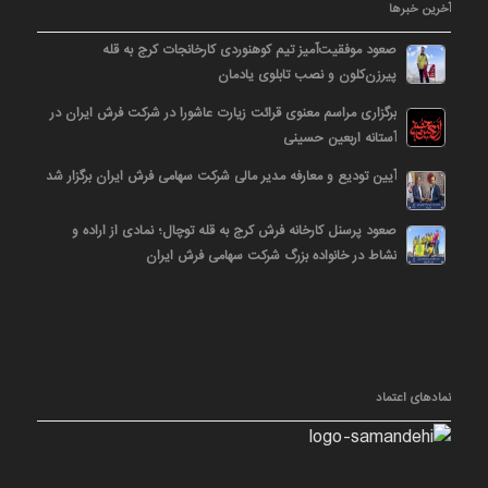
آخرین خبرها
صعود موفقیت‌آمیز تیم کوهنوردی کارخانجات کرج به قله
پیرزن‌کلون و نصب تابلوی یادمان
برگزاری مراسم معنوی قرائت زیارت عاشورا در شرکت فرش ایران در
آستانه اربعین حسینی
آیین تودیع و معارفه مدیر مالی شرکت سهامی فرش ایران برگزار شد
صعود پرسنل کارخانه فرش کرج به قله توچال؛ نمادی از اراده و
نشاط در خانواده بزرگ شرکت سهامی فرش ایران
نمادهای اعتماد