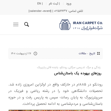
ورود
| ثبت نام
| EN
تلفن تماس: 02154637 | [calender-event]
تاریخ
-
مقالات
۲۶ اردیبهشت ۱۴۰۱
زندگی و مرگ تدریجی سرگئی رودنکو، یابنده قالی پازیریک
روزهای بیهوده یک باستان‌شناس
رودنکو در ۱۸۸۵م در خارکف واقع در اوکراین امروزی زاده شد.
تحصیلات دانشگاهی خود را در رشته ریاضی و فیزیک در
سن‌پترزبورگ به پایان رساند؛ سپس به پاریس رفت و در حوزه
باستان‌شناسی و مردم‌شناسی به ادامه تحصیل پرداخت.