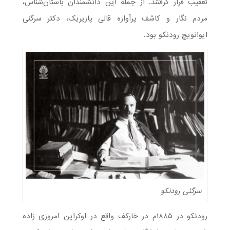
تعقیب قرار گرفتند. از جمله این دانشمندان باستان‌شناس،
مردم نگار و کاشف پرآوازه قالی پازیریک، دکتر سرگئی
ایوانویچ رودنکو بود.
سرگئی رودنکو
رودنکو در ۱۸۸۵م در خارکف واقع در اوکراین امروزی زاده