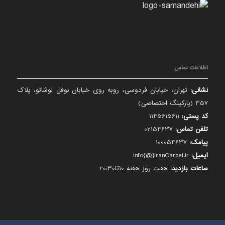
اطلاعات تماس
نشانی:
تهران، خیابان فردوسی، روبه روی خیابان نوفل لوشاتو، پلاک
357 (پارکینگ اختصاصی)
کد پستی:
1145615611
تلفن تماس:
02154637
پیامک:
100054637
ایمیل:
info{@}IranCarpet.ir
ساعات بازدید:
هفت روز هفته 10تا20:30