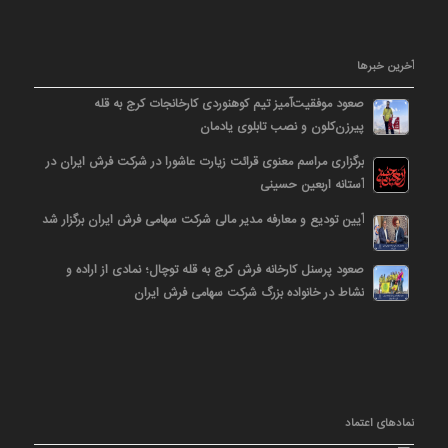
آخرین خبرها
صعود موفقیت‌آمیز تیم کوهنوردی کارخانجات کرج به قله
پیرزن‌کلون و نصب تابلوی یادمان
برگزاری مراسم معنوی قرائت زیارت عاشورا در شرکت فرش ایران در
آستانه اربعین حسینی
آیین تودیع و معارفه مدیر مالی شرکت سهامی فرش ایران برگزار شد
صعود پرسنل کارخانه فرش کرج به قله توچال؛ نمادی از اراده و
نشاط در خانواده بزرگ شرکت سهامی فرش ایران
نمادهای اعتماد