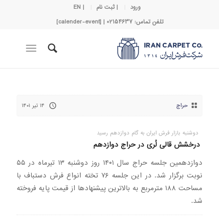
ورود
| ثبت نام
| EN
تلفن تماس: 02154637 | [calender-event]
حراج
۱۴ تیر ۱۴۰۱
دوشنبه بازار فرش ایران به گام دوازدهم رسید
درخشش قالی لُری در حراج دوازدهم
دوازدهمین جلسه حراج سال ۱۴۰۱ روز دوشنبه ۱۳ تیرماه در ۵۵
نوبت برگزار شد. در این جلسه ۷۶ تخته انواع فرش دستباف با
مساحت ۱۸۸ مترمربع به بالاترین پیشنهاد‌ها از قیمت پایه فروخته
شد.