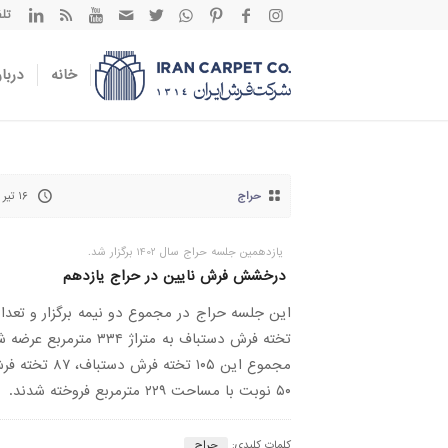
تلفن تم
خانه
دربار
حراج
۱۶ تیر ۱۴۰۲
یازدهمین جلسه حراج سال 1402 برگزار شد.
درخشش فرش نایین در حراج یازدهم
تخته فرش دستباف به متراژ ۳۳۴ مترمربع 
مجموع این ۱۰۵ تخته فرش دستباف
۵۰ نوبت با مساحت ۲۲۹ مترمربع فروخته شدند.
کلمات کلیدی:
حراج