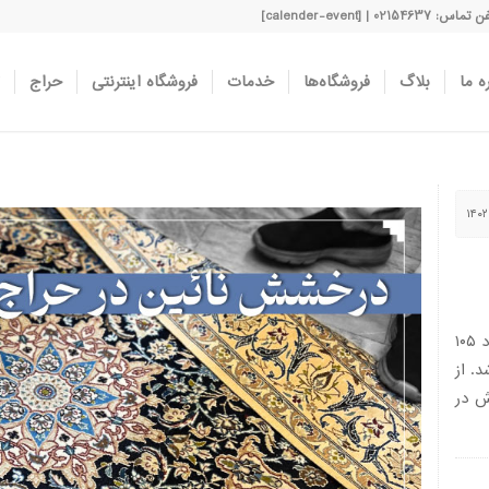
اس: 02154637 | [calender-event]
ه ما
بلاگ
فروشگاه‌ها
خدمات
فروشگاه اینترنتی
حراج
این جلسه حراج در مجموع دو نیمه برگزار و تعداد ۱۰۵
عرضه شد. از
، ۸۷ تخته فرش در