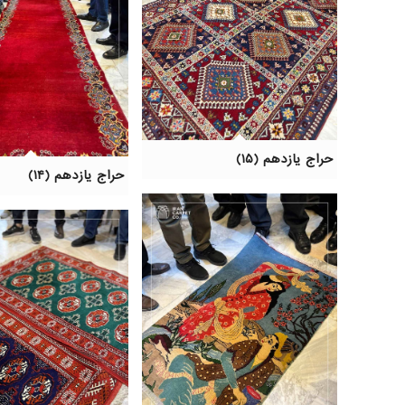
حراج یازدهم (۱۵)
حراج یازدهم (۱۴)