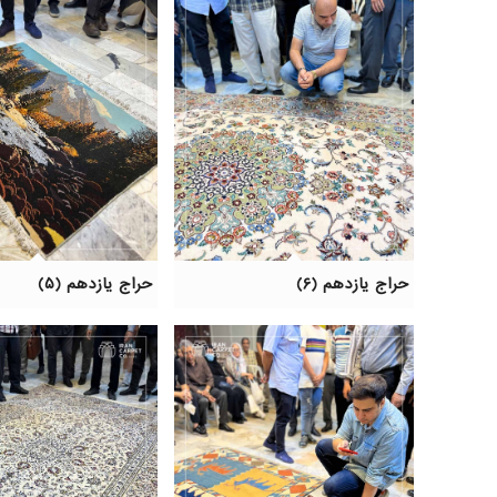
حراج یازدهم (۶)
حراج یازدهم (۵)