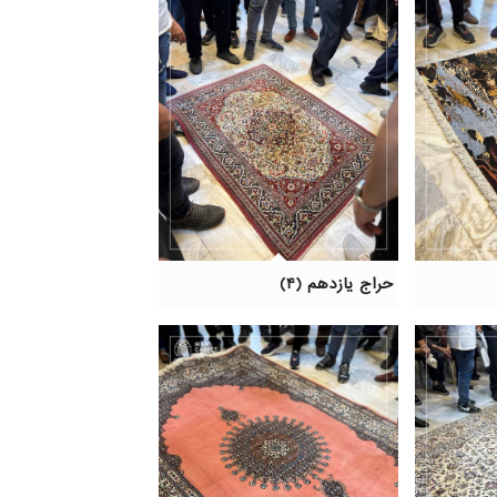
حراج یازدهم (۴)