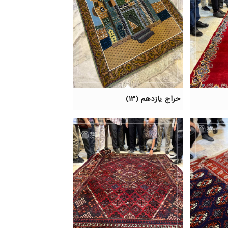
حراج یازدهم (۱۳)