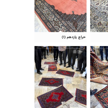
حراج یازدهم (۱)