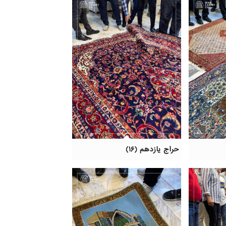
حراج یازدهم (۱۶)