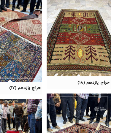
حراج یازدهم (۱۸)
حراج یازدهم (۱۷)