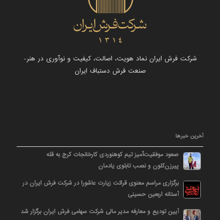
شرکت فرش ایران نماد هویت، اصالت، کیفیت و نوآوری در هنر-
صنعت فرش دستباف ایران
آخرین خبرها
صعود موفقیت‌آمیز تیم کوهنوردی کارخانجات کرج به قله
پیرزن‌کلون و نصب تابلوی یادمان
برگزاری مراسم معنوی قرائت زیارت عاشورا در شرکت فرش ایران در
آستانه اربعین حسینی
آیین تودیع و معارفه مدیر مالی شرکت سهامی فرش ایران برگزار شد