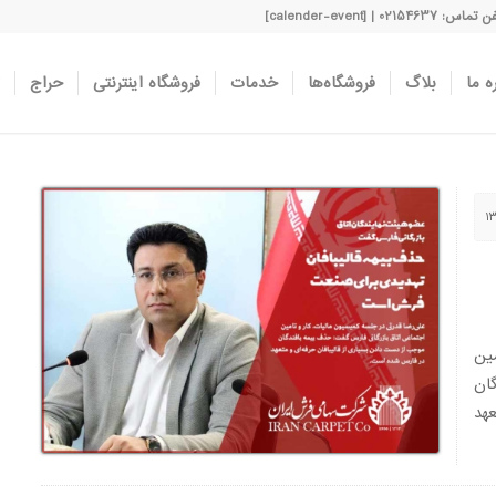
اس: 02154637 | [calender-event]
ه ما
بلاگ
فروشگاه‌ها
خدمات
فروشگاه اینترنتی
حراج
ین
ان
هد