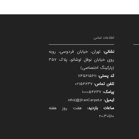
اطلاعات تماس
نشانی:
تهران، خیابان فردوسی، روبه
روی خیابان نوفل لوشاتو، پلاک 357
(پارکینگ اختصاصی)
کد پستی:
1145615611
تلفن تماس:
02154637
پیامک:
100054637
ایمیل:
info{@}IranCarpet.ir
ساعات بازدید:
هفت روز هفته
10تا20:30