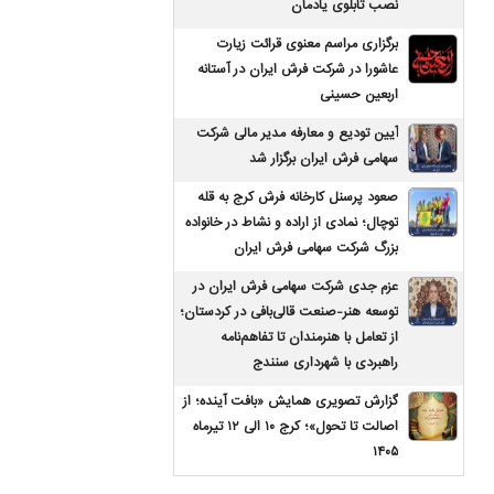
نصب تابلوی یادمان
برگزاری مراسم معنوی قرائت زیارت
عاشورا در شرکت فرش ایران در آستانه
اربعین حسینی
آیین تودیع و معارفه مدیر مالی شرکت
سهامی فرش ایران برگزار شد
صعود پرسنل کارخانه فرش کرج به قله
توچال؛ نمادی از اراده و نشاط در خانواده
بزرگ شرکت سهامی فرش ایران
عزم جدی شرکت سهامی فرش ایران در
توسعه هنر-صنعت قالی‌بافی در کردستان؛
از تعامل با هنرمندان تا تفاهم‌نامه
راهبردی با شهرداری سنندج
گزارش تصویری همایش «بافت آینده؛ از
اصالت تا تحول»؛ کرج ۱۰ الی ۱۲ تیرماه
۱۴۰۵