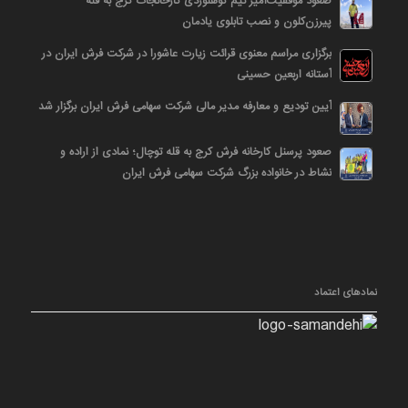
صعود موفقیت‌آمیز تیم کوهنوردی کارخانجات کرج به قله
پیرزن‌کلون و نصب تابلوی یادمان
برگزاری مراسم معنوی قرائت زیارت عاشورا در شرکت فرش ایران در
آستانه اربعین حسینی
آیین تودیع و معارفه مدیر مالی شرکت سهامی فرش ایران برگزار شد
صعود پرسنل کارخانه فرش کرج به قله توچال؛ نمادی از اراده و
نشاط در خانواده بزرگ شرکت سهامی فرش ایران
نمادهای اعتماد