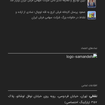
آیین تودیع و معارفه مدیر مالی شرکت سهامی فرش ایران برگزار شد
صعود پرسنل کارخانه فرش کرج به قله توچال؛ نمادی از اراده و
نشاط در خانواده بزرگ شرکت سهامی فرش ایران
نمادهای اعتماد
اطلاعات تماس
نشانی:
تهران، خیابان فردوسی، روبه روی خیابان نوفل لوشاتو، پلاک
357 (پارکینگ اختصاصی)