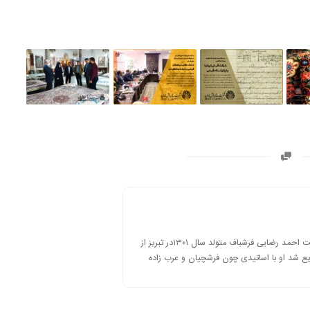
چرا اسمی از پدر من در هیچ جا نیست احمد رضایی فرشباف متولد سال ۱۳۰۱در تبریز از
یع شد او با اساتیدی چون فرشچیان و عرب زاده