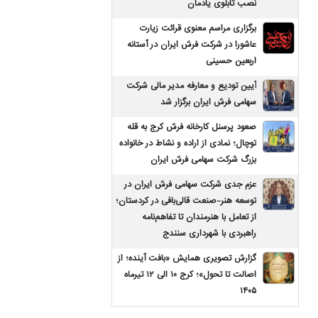
نصب تابلوی یادمان
برگزاری مراسم معنوی قرائت زیارت
عاشورا در شرکت فرش ایران در آستانه
اربعین حسینی
آیین تودیع و معارفه مدیر مالی شرکت
سهامی فرش ایران برگزار شد
صعود پرسنل کارخانه فرش کرج به قله
توچال؛ نمادی از اراده و نشاط در خانواده
بزرگ شرکت سهامی فرش ایران
عزم جدی شرکت سهامی فرش ایران در
توسعه هنر-صنعت قالی‌بافی در کردستان؛
از تعامل با هنرمندان تا تفاهم‌نامه
راهبردی با شهرداری سنندج
گزارش تصویری همایش «بافت آینده؛ از
اصالت تا تحول»؛ کرج ۱۰ الی ۱۲ تیرماه
۱۴۰۵