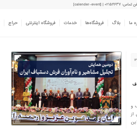
اس: 02154637 | [calender-event]
ه ما
بلاگ
فروشگاه‌ها
خدمات
فروشگاه اینترنتی
حراج
اف
اف و
از
این