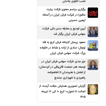
نصب تابلوی یادمان
برگزاری مراسم معنوی قرائت زیارت
عاشورا در شرکت فرش ایران در آستانه
اربعین حسینی
آیین تودیع و معارفه مدیر مالی شرکت
سهامی فرش ایران برگزار شد
صعود پرسنل کارخانه فرش کرج به قله
توچال؛ نمادی از اراده و نشاط در خانواده
بزرگ شرکت سهامی فرش ایران
عزم جدی شرکت سهامی فرش ایران در
توسعه هنر-صنعت قالی‌بافی در کردستان؛
از تعامل با هنرمندان تا تفاهم‌نامه
راهبردی با شهرداری سنندج
گزارش تصویری همایش «بافت آینده؛ از
اصالت تا تحول»؛ کرج ۱۰ الی ۱۲ تیرماه
۱۴۰۵