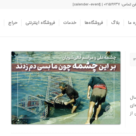
اس: 02154637 | [calender-event]
ه ما
بلاگ
فروشگاه‌ها
خدمات
فروشگاه اینترنتی
حراج
ال
‌ای
 از