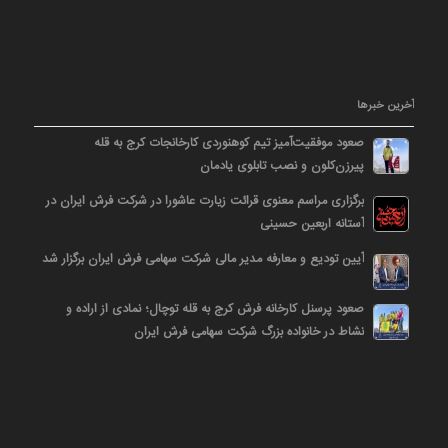
آخرین خبرها
صعود موفقیت‌آمیز تیم کوهنوردی کارخانجات کرج به قله
پیرزن‌کلون و نصب تابلوی یادمان
برگزاری مراسم معنوی قرائت زیارت عاشورا در شرکت فرش ایران در
آستانه اربعین حسینی
آیین تودیع و معارفه مدیر مالی شرکت سهامی فرش ایران برگزار شد
صعود پرسنل کارخانه فرش کرج به قله توچال؛ نمادی از اراده و
نشاط در خانواده بزرگ شرکت سهامی فرش ایران