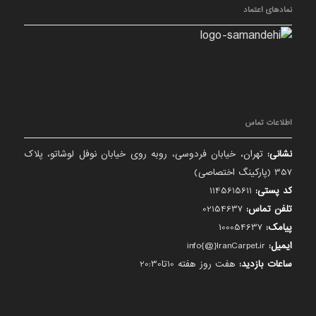
نمادهای اعتماد
اطلاعات تماس
نشانی:
تهران، خیابان فردوسی، روبه روی خیابان نوفل لوشاتو، پلاک
357 (پارکینگ اختصاصی)
کد پستی:
1145615611
تلفن تماس:
02154637
پیامک:
100054637
ایمیل:
info{@}IranCarpet.ir
ساعات بازدید:
هفت روز هفته 10تا20:30