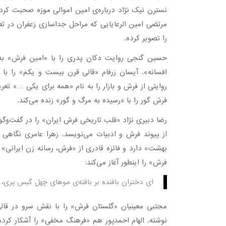
نسترن نیک نژاد درباره‌ی امین اموالی موزه صحبت کر
مرتضی امین الرعایایی که مراحل جداسازی زعفران در تع
را تصویر کرده.
حسین گنجی روایت دکان پدری را با «امین فرش» به آن
افسانه». آیسان زرفام «قالی قرن بیست و یکم» را ب
روایتی از فرش و بازار را به نام «همه برای یکی …» ت
فرش گور را با «رسیده به مرگ و گور» زنده می‌کند.
رضا دبیری نژاد «قلب تاریخی فرش ایران» را در گفت‌وگو
از پیوند فرش و ادبیات می‌نویسد. زهرا عامری نگاهی
بهشت» دارد و فائزه قادری از «فرش، رسانه زن ایرانی»
فرش» را اینطور آغاز می‌کند:
ای دختران بافنده بر بافته‌ی موهای چهل گیس پری، آر
مجتبی معینیان «گلستان فرش» را با نقش سرو در قالی‌
نوشته. الهام احمدپور هم «فرهنگ مخفی» را آشکار کرده