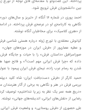
پرداخته. این گفت‌وگو با مقدمه‌ای قابل توجه از تورج 
بین دانشجویان فرش ترویج شود.
احمد پوری در شماره ۱۶ آنگاه از «تبریز
نگاهی به کارنامه‌ی او در عرصه‌ی فرش پرداخته. در ادامه
از «هنری کلاسیک» برای مخاطبان آنگاه نوشته.
کیانوش معتقدی با تورج ژوله درباره هستی شناسی فر
و عطیه عصارپور از «فرش ایران در موزه‌های جهان» 
صوراسرافیل «داستان فرش» را با حیات و جایگاه فرش
داده که «چرا فرش ایرانی مهم است؟» و فاتح صهبا هف
شدن به رسام عرب زاده، نیمای فرش ایران پیمود با عنوان 
حمید کارگر از «فرش دست‌بافتِ ایران؛ شاه کلید دیپ
بررسی فرش در هنر و نگاهی به برخی از آثار هنرمندان مع
«دریغ همه عمر یک نظر به زیر پا ننداختیم» توصیف کرد
رضایی از «نقش‌های ایرانی، اندیشه‌های جهانی» نوشته.
علی حصوری از «فرش روستایی» و وضعیت فرش ایرانی سخن