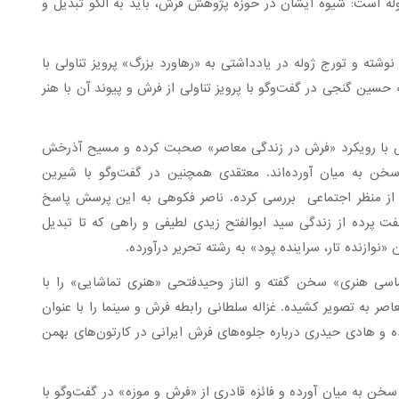
ژوله است: شیوه ایشان در حوزه پژوهش فرش، باید به الگو تبدیل و
 و سال‌های دور» نوشته و تورج ژوله در یادداشتی به «رهاورد بزرگ» پرویز تناولی با
 حسین گنجی در گفت‌و‌گو با پرویز تناولی از فرش و پیوند آن با هنر
ش با رویکرد «فرش در زندگی معاصر» صحبت کرده و مسیح آذرخش
سخن به میان آورده‌اند. معتقدی همچنین در گفت‌وگو با شیرین
 از منظر اجتماعی بررسی کرده. ناصر فکوهی به این پرسش پاسخ
ت پرده از زندگی سید ابوالفتح زیدی لطیفی و راهی که تا تبدیل
«نوازنده تار، سراینده پود» به رشته تحریر درآورده.
لماسی هنری» سخن گفته و الناز وحیدفتحی «هنری تماشایی» را با
اصر به تصویر کشیده. غزاله سلطانی رابطه فرش و سینما را با عنوان
ه و هادی حیدری درباره جلوه‌های فرش ایرانی در کارتون‌های بهمن
 به میان آورده و فائزه قادری از «فرش و موزه» در گفت‌وگو با