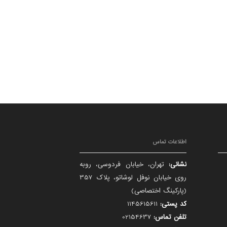
اطلاعات تماس
نشانی:
تهران، خیابان فردوسی، روبه
روی خیابان نوفل لوشاتو، پلاک 357
(پارکینگ اختصاصی)
کد پستی:
1145615611
تلفن تماس:
02154637