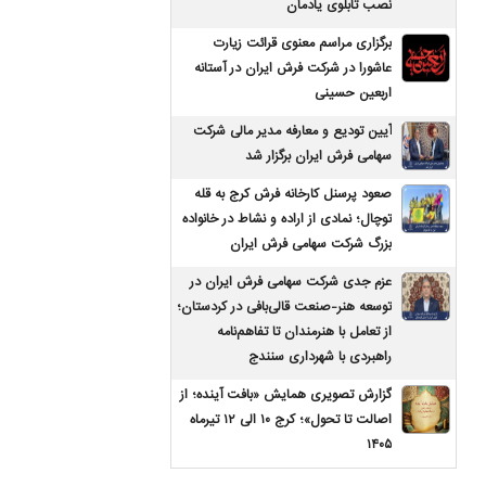
نصب تابلوی یادمان
برگزاری مراسم معنوی قرائت زیارت
عاشورا در شرکت فرش ایران در آستانه
اربعین حسینی
آیین تودیع و معارفه مدیر مالی شرکت
سهامی فرش ایران برگزار شد
صعود پرسنل کارخانه فرش کرج به قله
توچال؛ نمادی از اراده و نشاط در خانواده
بزرگ شرکت سهامی فرش ایران
عزم جدی شرکت سهامی فرش ایران در
توسعه هنر-صنعت قالی‌بافی در کردستان؛
از تعامل با هنرمندان تا تفاهم‌نامه
راهبردی با شهرداری سنندج
گزارش تصویری همایش «بافت آینده؛ از
اصالت تا تحول»؛ کرج ۱۰ الی ۱۲ تیرماه
۱۴۰۵