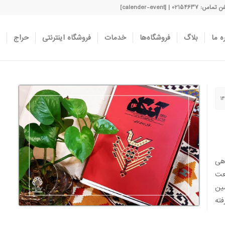
اس: 02154637 | [calender-event]
ه ما
بلاگ
فروشگاه‌ها
خدمات
فروشگاه اینترنتی
حراج
هی
عت
ین
رفته