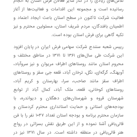
تلاش‌های زیادی را در کنار سایر فعالان فرش استان به انجام
رسانیده است و مجموعه این اقدامات و فعالیت‌ها از آغاز
فعالیت شرکت تاکنون در سطح استان باعث ایجاد اعتماد و
اطمینان بافندگان، مردم شریف استان، مسئولین محترم و نیز
تکیه گاهی برای فرش استان بوده است.
رییس شعبه سنندج شرکت سهامی فرش ایران در پایان افزود
این شرکت طی سال‌های ۱۳۶۱ تا ۱۳۷۱ در مناطق مختلف و
محروم استان مانند روستاهای اطراف مریوان و نیز سروآباد،
آویهنگ، گرگه‌ای، نگل، ترخان آباد، قلعه جی سقز و روستاهای
اطراف سقز مانند صاحب، سرا، بهارستان و کریم آباد،
روستاهای کوخانی، قلعه، ملک آباد، کمال آباد از توابع
شهرستان قروه و شهرستان‌های دهگلان و دیواندره، با
بودجه‌های استانی و حمایت استانداری محترم کردستان و
سازمان محترم برنامه و بودجه استان تعداد ۱۰۴۷ نفر را با فن
قالی‌بافی آشنا نموده و از این طریق نقش بسزائی در رواج
هنر قالی‌بافی در منطقه داشته است. در سال ۱۳۷۱ نیز در