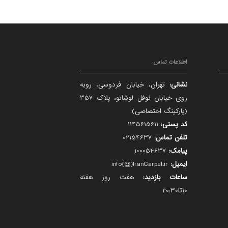
اطلاعات تماس
نشانی:
تهران، خیابان فردوسی، روبه
روی خیابان نوفل لوشاتو، پلاک 357
(پارکینگ اختصاصی)
کد پستی:
1145615611
تلفن تماس:
02154637
پیامک:
100054637
ایمیل:
info{@}IranCarpet.ir
ساعات بازدید:
هفت روز هفته
10تا20:30