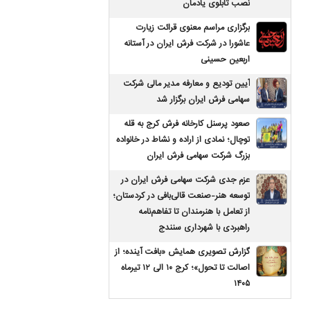
نصب تابلوی یادمان
برگزاری مراسم معنوی قرائت زیارت
عاشورا در شرکت فرش ایران در آستانه
اربعین حسینی
آیین تودیع و معارفه مدیر مالی شرکت
سهامی فرش ایران برگزار شد
صعود پرسنل کارخانه فرش کرج به قله
توچال؛ نمادی از اراده و نشاط در خانواده
بزرگ شرکت سهامی فرش ایران
عزم جدی شرکت سهامی فرش ایران در
توسعه هنر-صنعت قالی‌بافی در کردستان؛
از تعامل با هنرمندان تا تفاهم‌نامه
راهبردی با شهرداری سنندج
گزارش تصویری همایش «بافت آینده؛ از
اصالت تا تحول»؛ کرج ۱۰ الی ۱۲ تیرماه
۱۴۰۵