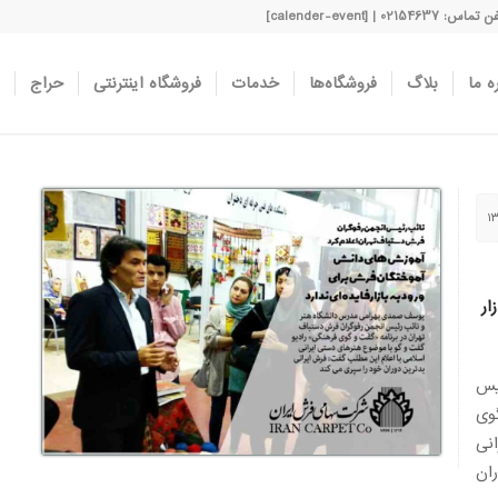
اس: 02154637 | [calender-event]
ه ما
بلاگ
فروشگاه‌ها
خدمات
فروشگاه اینترنتی
حراج
ر
یس
وی
نی
ان