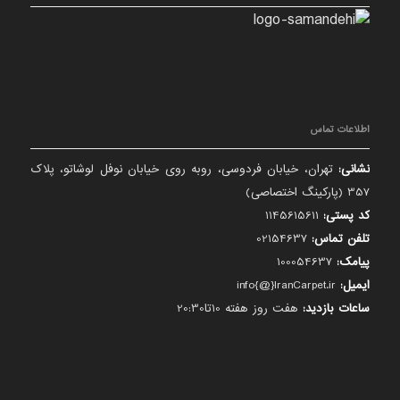
اطلاعات تماس
نشانی:
تهران، خیابان فردوسی، روبه روی خیابان نوفل لوشاتو، پلاک
357 (پارکینگ اختصاصی)
کد پستی:
1145615611
تلفن تماس:
02154637
پیامک:
100054637
ایمیل:
info{@}IranCarpet.ir
ساعات بازدید:
هفت روز هفته 10تا20:30