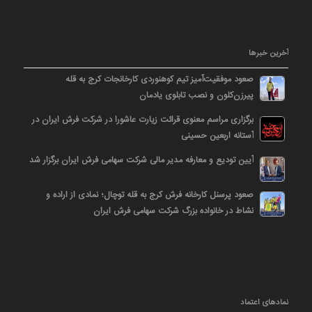
آخرین خبرها
صعود موفقیت‌آمیز تیم کوهنوردی کارخانجات کرج به قله
پیرزن‌کلون و نصب تابلوی یادمان
برگزاری مراسم معنوی قرائت زیارت عاشورا در شرکت فرش ایران در
آستانه اربعین حسینی
آیین تودیع و معارفه مدیر مالی شرکت سهامی فرش ایران برگزار شد
صعود پرسنل کارخانه فرش کرج به قله توچال؛ نمادی از اراده و
نشاط در خانواده بزرگ شرکت سهامی فرش ایران
نمادهای اعتماد