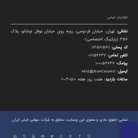
اطلاعات تماس
نشانی:
تهران، خیابان فردوسی، روبه روی خیابان نوفل لوشاتو، پلاک
357 (پارکینگ اختصاصی)
کد پستی:
1145615611
تلفن تماس:
02154637
پیامک:
100054637
ایمیل:
info{@}IranCarpet.ir
ساعات بازدید:
هفت روز هفته 10تا20:30
تمامی حقوق مادی و معنوی این وبسایت متعلق به شرکت سهامی فرش ایران
است