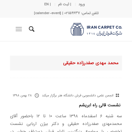
ورود
| ثبت نام
| EN
تلفن تماس: 02154637 | [calender-event]
محمد مهدی صفدرزاده حقیقی
انجمن علمی دانشجویی فرش دانشگاه هنر برگزار میکند
۲۸ بهمن ۱۳۹۸
نشست قالی راه ابریشم
سه شنبه ۶ اسفندماه ۱۳۹۸ ساعت ۱۰ تا ۱۲ باحضور آقای
محمدمهدی صفدرزاده حقیقی و دکتر بیژن اربابی نشست
تخصصی با موضوع بزرگترین تابلو فرش دستباف جهان در