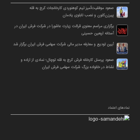
صعود موفقیت‌آمیز تیم کوهنوردی کارخانجات کرج به قله
پیرزن‌کلون و نصب تابلوی یادمان
برگزاری مراسم معنوی قرائت زیارت عاشورا در شرکت فرش ایران در
آستانه اربعین حسینی
آیین تودیع و معارفه مدیر مالی شرکت سهامی فرش ایران برگزار شد
صعود پرسنل کارخانه فرش کرج به قله توچال؛ نمادی از اراده و
نشاط در خانواده بزرگ شرکت سهامی فرش ایران
نمادهای اعتماد