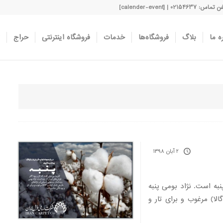
اس: 02154637 | [calender-event]
ه ما
بلاگ
فروشگاه‌ها
خدمات
فروشگاه اینترنتی
حراج
۲ آبان ۱۳۹۸
پنبه است. نژاد بومی پنبه
الا) مرغوب و برای تار و