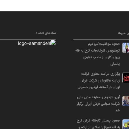
ن خبرها
نمادهای اعتماد
صعود موفقیت‌آمیز تیم
کوهنوردی کارخانجات کرج به قله
پیرزن‌کلون و نصب تابلوی
یادمان
برگزاری مراسم معنوی قرائت
زیارت عاشورا در شرکت فرش
ایران در آستانه اربعین حسینی
آیین تودیع و معارفه مدیر مالی
شرکت سهامی فرش ایران برگزار
شد
صعود پرسنل کارخانه فرش کرج
به قله توچال؛ نمادی از اراده و