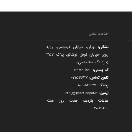
اطلاعات تماس
نشانی:
تهران، خیابان فردوسی، روبه
روی خیابان نوفل لوشاتو، پلاک 357
(پارکینگ اختصاصی)
کد پستی:
1145615611
تلفن تماس:
02154637
پیامک:
100054637
ایمیل:
info{@}IranCarpet.ir
ساعات بازدید:
هفت روز هفته
10تا20:30