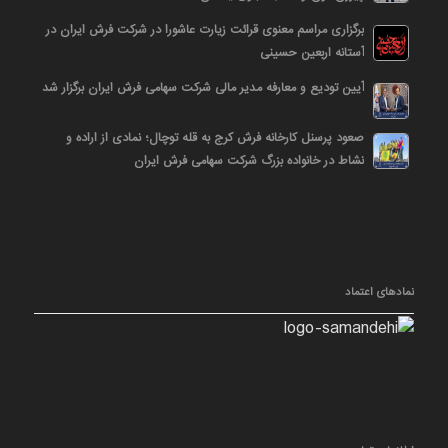
برگزاری مراسم معنوی قرائت زیارت عاشورا در شرکت فرش ایران در
آستانه اربعین حسینی
آیین تودیع و معارفه مدیر مالی شرکت سهامی فرش ایران برگزار شد
صعود پرسنل کارخانه فرش کرج به قله توچال؛ نمادی از اراده و
نشاط در خانواده بزرگ شرکت سهامی فرش ایران
نمادهای اعتماد