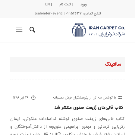
ورود
| ثبت نام
| EN
تلفن تماس: 02154637 | [calender-event]
سالتینگ
با کوشش سه تن از پژوهشگران فرش دستباف
۲۹ تیر ۱۳۹۹
کتاب قالی‌های زَرَبفت صفوی منتشر شد
کتاب قالی‌های زربفت صفوی نوشته نداسادات ملکوتی، ایمان
زکریایی کرمانی و مهدی ابراهیمی علویجه از دانش‌آموختگان و
اساتید رشته فرش با هدف واکاوی (آنالیز) قالی‌های زربفت دوره