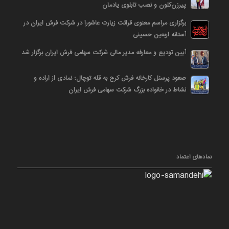
پیرزن‌کلون و نصب تابلوی یادمان
برگزاری مراسم معنوی قرائت زیارت عاشورا در شرکت فرش ایران در
آستانه اربعین حسینی
آیین تودیع و معارفه مدیر مالی شرکت سهامی فرش ایران برگزار شد
صعود پرسنل کارخانه فرش کرج به قله توچال؛ نمادی از اراده و
نشاط در خانواده بزرگ شرکت سهامی فرش ایران
نمادهای اعتماد