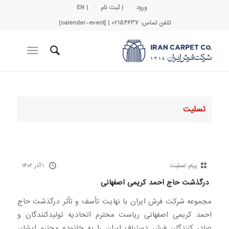
ورود
| ثبت نام
| EN
تلفن تماس: 02154637 | [calender-event]
تسلیت
پیام تسلیت
۱ آذر ۱۴۰۲
درگذشت حاج احمد کریمی اصفهانی
مجموعه شرکت فرش ایران با نهایت تأسف و تأثر درگذشت حاج
احمد کریمی اصفهانی ریاست محترم اتحادیه تولیدکنندگان و
صادر کنندگان فرش دستباف ایران را به خانوده محترم ایشان