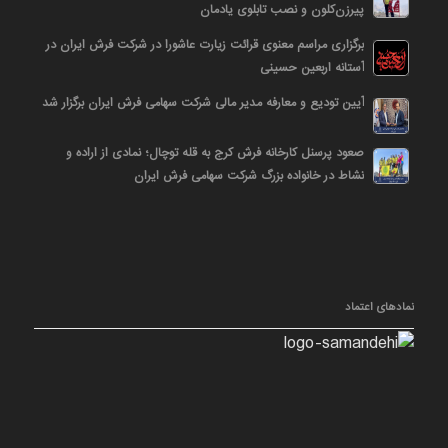
پیرزن‌کلون و نصب تابلوی یادمان
برگزاری مراسم معنوی قرائت زیارت عاشورا در شرکت فرش ایران در
آستانه اربعین حسینی
آیین تودیع و معارفه مدیر مالی شرکت سهامی فرش ایران برگزار شد
صعود پرسنل کارخانه فرش کرج به قله توچال؛ نمادی از اراده و
نشاط در خانواده بزرگ شرکت سهامی فرش ایران
نمادهای اعتماد