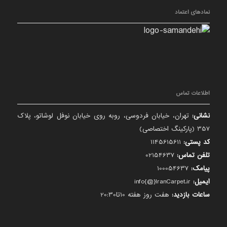
نمادهای اعتماد
اطلاعات تماس
نشانی:
تهران، خیابان فردوسی، روبه روی خیابان نوفل لوشاتو، پلاک
357 (پارکینگ اختصاصی)
کد پستی:
1145615611
تلفن تماس:
02154637
پیامک:
100054637
ایمیل:
info{@}IranCarpet.ir
ساعات بازدید:
هفت روز هفته 10تا20:30