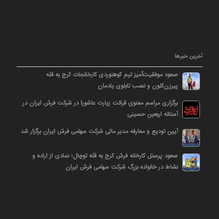
آخرین خبرها
صعود موفقیت‌آمیز تیم کوهنوردی کارخانجات کرج به قله
پیرزن‌کلون و نصب تابلوی یادمان
برگزاری مراسم معنوی قرائت زیارت عاشورا در شرکت فرش ایران در
آستانه اربعین حسینی
آیین تودیع و معارفه مدیر مالی شرکت سهامی فرش ایران برگزار شد
صعود پرسنل کارخانه فرش کرج به قله توچال؛ نمادی از اراده و
نشاط در خانواده بزرگ شرکت سهامی فرش ایران