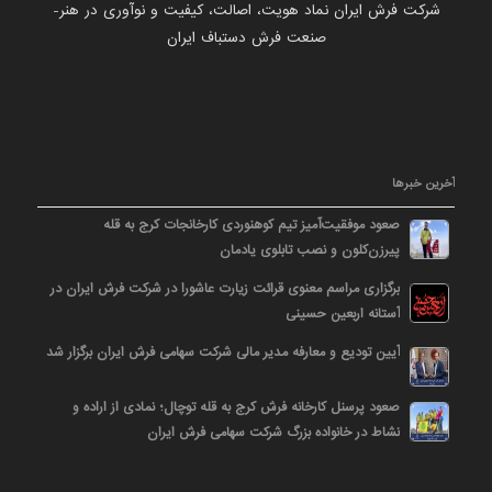
شرکت فرش ایران نماد هویت، اصالت، کیفیت و نوآوری در هنر-
صنعت فرش دستباف ایران
آخرین خبرها
صعود موفقیت‌آمیز تیم کوهنوردی کارخانجات کرج به قله
پیرزن‌کلون و نصب تابلوی یادمان
برگزاری مراسم معنوی قرائت زیارت عاشورا در شرکت فرش ایران در
آستانه اربعین حسینی
آیین تودیع و معارفه مدیر مالی شرکت سهامی فرش ایران برگزار شد
صعود پرسنل کارخانه فرش کرج به قله توچال؛ نمادی از اراده و
نشاط در خانواده بزرگ شرکت سهامی فرش ایران