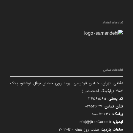
نمادهای اعتماد
اطلاعات تماس
نشانی:
تهران، خیابان فردوسی، روبه روی خیابان نوفل لوشاتو، پلاک
357 (پارکینگ اختصاصی)
کد پستی:
1145615611
تلفن تماس:
02154637
پیامک:
100054637
ایمیل:
info{@}IranCarpet.ir
ساعات بازدید:
هفت روز هفته 10تا20:30