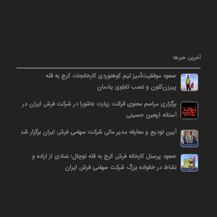
آخرین خبرها
صعود موفقیت‌آمیز تیم کوهنوردی کارخانجات کرج به قله
پیرزن‌کلون و نصب تابلوی یادمان
برگزاری مراسم معنوی قرائت زیارت عاشورا در شرکت فرش ایران در
آستانه اربعین حسینی
آیین تودیع و معارفه مدیر مالی شرکت سهامی فرش ایران برگزار شد
صعود پرسنل کارخانه فرش کرج به قله توچال؛ نمادی از اراده و
نشاط در خانواده بزرگ شرکت سهامی فرش ایران