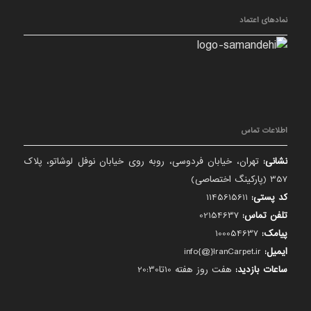
نمادهای اعتماد
اطلاعات تماس
نشانی:
تهران، خیابان فردوسی، روبه روی خیابان نوفل لوشاتو، پلاک
357 (پارکینگ اختصاصی)
کد پستی:
1145615611
تلفن تماس:
02154637
پیامک:
100054637
ایمیل:
info{@}IranCarpet.ir
ساعات بازدید:
هفت روز هفته 10تا20:30