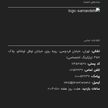
نمادهای اعتماد
اطلاعات تماس
نشانی:
تهران، خیابان فردوسی، روبه روی خیابان نوفل لوشاتو، پلاک
357 (پارکینگ اختصاصی)
کد پستی:
1145615611
تلفن تماس:
02154637
پیامک:
100054637
ایمیل:
info{@}IranCarpet.ir
ساعات بازدید:
هفت روز هفته 10تا20:30