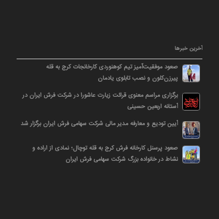
آخرین خبرها
صعود موفقیت‌آمیز تیم کوهنوردی کارخانجات کرج به قله
پیرزن‌کلون و نصب تابلوی یادمان
برگزاری مراسم معنوی قرائت زیارت عاشورا در شرکت فرش ایران در
آستانه اربعین حسینی
آیین تودیع و معارفه مدیر مالی شرکت سهامی فرش ایران برگزار شد
صعود پرسنل کارخانه فرش کرج به قله توچال؛ نمادی از اراده و
نشاط در خانواده بزرگ شرکت سهامی فرش ایران