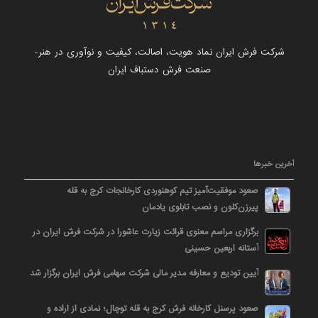
شرکت فرش ایران نماد هویت، اصالت، کیفیت و نوآوری در هنر-
صنعت فرش دستباف ایران
آخرین خبرها
صعود موفقیت‌آمیز تیم کوهنوردی کارخانجات کرج به قله
پیرزن‌کلون و نصب تابلوی یادمان
برگزاری مراسم معنوی قرائت زیارت عاشورا در شرکت فرش ایران در
آستانه اربعین حسینی
آیین تودیع و معارفه مدیر مالی شرکت سهامی فرش ایران برگزار شد
صعود پرسنل کارخانه فرش کرج به قله توچال؛ نمادی از اراده و