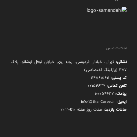
اطلاعات تماس
نشانی:
تهران، خیابان فردوسی، روبه روی خیابان نوفل لوشاتو، پلاک
357 (پارکینگ اختصاصی)
کد پستی:
1145615611
تلفن تماس:
02154637
پیامک:
100054637
ایمیل:
info{@}IranCarpet.ir
ساعات بازدید:
هفت روز هفته 10تا20:30