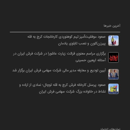
آخرین خبرها
صعود موفقیت‌آمیز تیم کوهنوردی کارخانجات کرج به قله
پیرزن‌کلون و نصب تابلوی یادمان
برگزاری مراسم معنوی قرائت زیارت عاشورا در شرکت فرش ایران در
آستانه اربعین حسینی
آیین تودیع و معارفه مدیر مالی شرکت سهامی فرش ایران برگزار شد
صعود پرسنل کارخانه فرش کرج به قله توچال؛ نمادی از اراده و
نشاط در خانواده بزرگ شرکت سهامی فرش ایران
نمادهای اعتماد