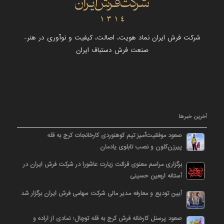
شرکت فرش ایران نماد هویت، اصالت، کیفیت و نوآوری در هنر-
صنعت فرش دستباف ایران
آخرین خبرها
صعود موفقیت‌آمیز تیم کوهنوردی کارخانجات کرج به قله
پیرزن‌کلون و نصب تابلوی یادمان
برگزاری مراسم معنوی قرائت زیارت عاشورا در شرکت فرش ایران در
آستانه اربعین حسینی
آیین تودیع و معارفه مدیر مالی شرکت سهامی فرش ایران برگزار شد
صعود پرسنل کارخانه فرش کرج به قله توچال؛ نمادی از اراده و