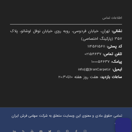
اطلاعات تماس
نشانی:
تهران، خیابان فردوسی، روبه روی خیابان نوفل لوشاتو، پلاک
357 (پارکینگ اختصاصی)
کد پستی:
1145615611
تلفن تماس:
02154637
پیامک:
100054637
ایمیل:
info{@}IranCarpet.ir
ساعات بازدید:
هفت روز هفته 10تا20:30
تمامی حقوق مادی و معنوی این وبسایت متعلق به شرکت سهامی فرش ایران
است