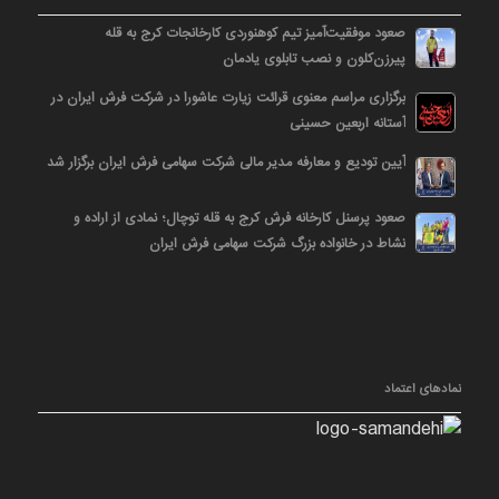
صعود موفقیت‌آمیز تیم کوهنوردی کارخانجات کرج به قله
پیرزن‌کلون و نصب تابلوی یادمان
برگزاری مراسم معنوی قرائت زیارت عاشورا در شرکت فرش ایران در
آستانه اربعین حسینی
آیین تودیع و معارفه مدیر مالی شرکت سهامی فرش ایران برگزار شد
صعود پرسنل کارخانه فرش کرج به قله توچال؛ نمادی از اراده و
نشاط در خانواده بزرگ شرکت سهامی فرش ایران
نمادهای اعتماد