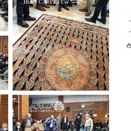
فرش ایران 25 آذرماه 1398 | عکس: حسین
معروفی
2
د
نو
نو
نوزدهمین جلسه حراج فرش شرکت سهامی
فرش ایران 25 آذرماه 1398 | عکس: حسین
معروفی