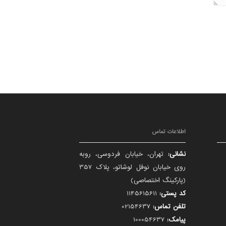
اطلاعات تماس
نشانی:
تهران، خیابان فردوسی، روبه
روی خیابان نوفل لوشاتو، پلاک 357
(پارکینگ اختصاصی)
کد پستی:
1145615611
تلفن تماس:
02154637
پیامک:
100054637