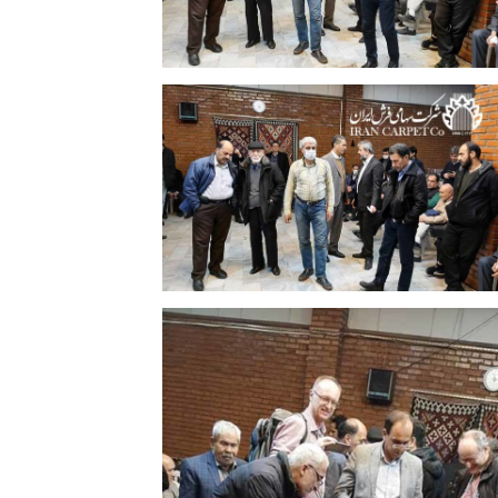
زدهمین جلسه حراج فرش شرکت سهامی
فرش ایران 25 آذرماه 1398 | عکس: حسین
معروفی