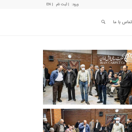
ورود
| ثبت نام
| EN
تماس با ما
زدهمین جلسه حراج فرش شرکت سهامی
فرش ایران 25 آذرماه 1398 | عکس: حسین
معروفی
زدهمین جلسه حراج فرش شرکت سهامی