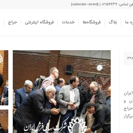
اس: 02154637 | [calender-event]
ه ما
بلاگ
فروشگاه‌ها
خدمات
فروشگاه اینترنتی
حراج
نو
یران
اران و
۱۹: در سالن حراج
گزار
نو
نوزدهمین جلسه حراج فرش شرکت سهامی